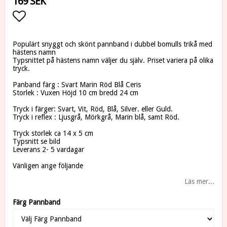
169 SEK
Lägg till i favoritlistan
Populärt snyggt och skönt pannband i dubbel bomulls trikå med
hästens namn
Typsnittet på hästens namn väljer du själv. Priset variera på olika
tryck.
Panband färg : Svart Marin Röd Blå Ceris
Storlek : Vuxen Höjd 10 cm bredd 24 cm
Tryck i färger: Svart, Vit, Röd, Blå, Silver. eller Guld.
Tryck i reflex : Ljusgrå, Mörkgrå, Marin blå, samt Röd.
Tryck storlek ca 14 x 5 cm
Typsnitt se bild
Leverans 2- 5 vardagar
Vänligen ange följande
Läs mer...
Färg Pannband