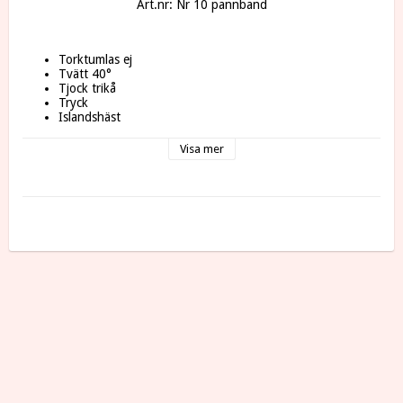
Art.nr: Nr 10 pannband
Torktumlas ej
Tvätt 40°
Tjock trikå
Tryck
Islandshäst
Bommull 97 % spandex 3%
Visa mer