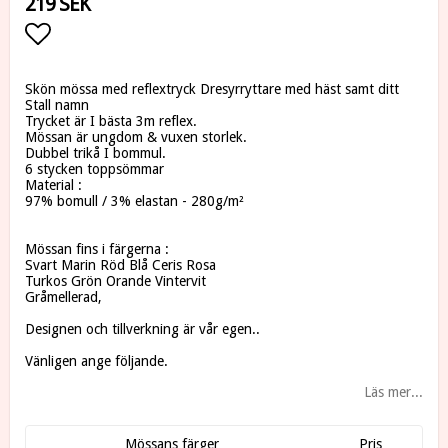
219 SEK
Lägg till i favoritlistan
Skön mössa med reflextryck Dresyrryttare med häst samt ditt
Stall namn
Trycket är I bästa 3m reflex.
Mössan är ungdom & vuxen storlek.
Dubbel trikå I bommul.
6 stycken toppsömmar
Material :
97% bomull / 3% elastan - 280g/m²
Mössan fins i färgerna :
Svart Marin Röd Blå Ceris Rosa
Turkos Grön Orande Vintervit
Gråmellerad,
Designen och tillverkning är vår egen..
Vänligen ange följande.
Läs mer...
Mössans färger
Pris