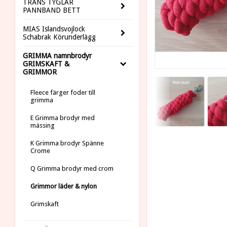
TRÄNS TYGLAR
PANNBAND BETT
MIAS Islandsvojlock
Schabrak Körunderlägg
GRIMMA namnbrodyr
GRIMSKAFT &
GRIMMOR
Fleece färger foder till
grimma
E Grimma brodyr med
mässing
K Grimma brodyr Spänne
Crome
Q Grimma brodyr med crom
Grimmor läder & nylon
Grimskaft