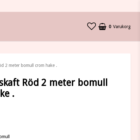
0
Varukorg
Din varukorg är tom
öd 2 meter bomull crom hake .
skaft Röd 2 meter bomull
ke .
 favoritlistan
omull