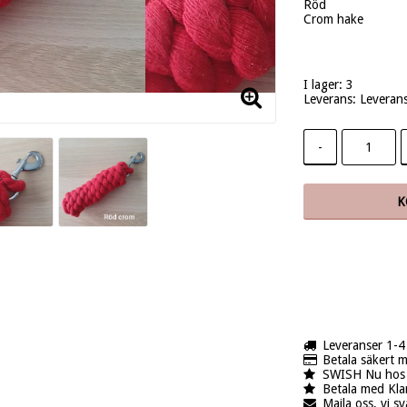
Röd
Crom hake
I lager: 3
Leverans:
Leveran
-
K
Leveranser 1-4 
Betala säkert m
SWISH Nu hos 
Betala med Kla
Maila oss, vi s