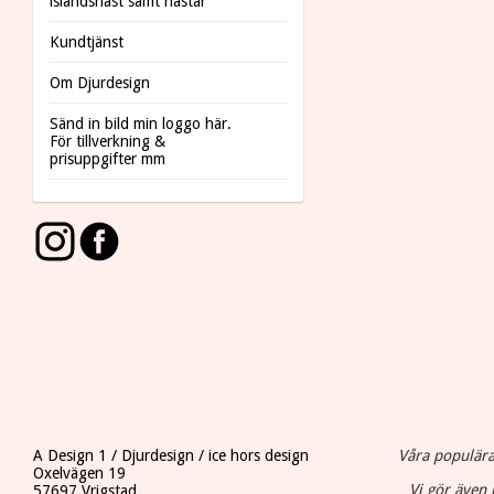
islandshäst samt hästar
Kundtjänst
Om Djurdesign
Sänd in bild min loggo här.
För tillverkning &
prisuppgifter mm
A Design 1 / Djurdesign / ice hors design
Våra populära
Oxelvägen 19
Vi gör även 
57697 Vrigstad