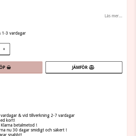
Läs mer...
s 1-3 vardagar
+
JÄMFÖR
ÖP
vardagar & vid tillverkning 2-7 vardagar
ed kort!
Klarna betalmetod !
rna nu 30 dagar smidigt och säkert !
varar snabbt!